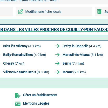
ablissement ayant cessé ses activités ?
Modifier une fiche locale
Su
B DANS LES VILLES PROCHES DE COUILLY-PONT-AUX
Isles-lès-Villenoy
(4.1 km)
Crécy-la-Chapelle
(4.4 km)
Bailly-Romainvilliers
(4.9 km)
Mareuil-lès-Meaux
(5.1 km)
Chessy
(7 km)
Serris
(7.4 km)
Villeneuve-Saint-Denis
(8.8 km)
Meaux
(9.3 km)
Gérer un établissement
Mentions Légales