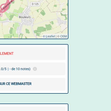
© Leaflet
|
©
OSM
LLEMENT
.0/5
|
- de 10 notes)
 SUR CE WEBMASTER