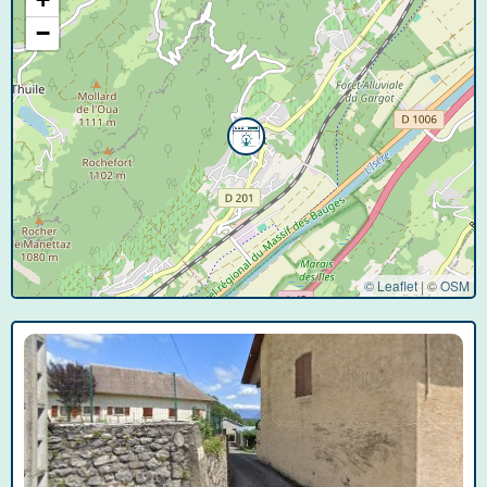
−
© Leaflet
|
©
OSM