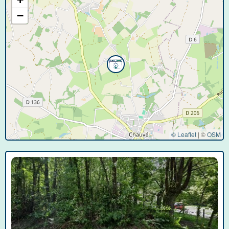
−
© Leaflet
|
©
OSM