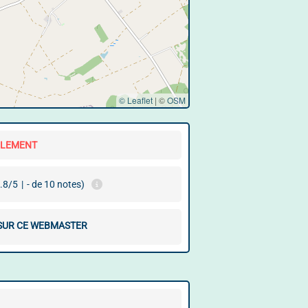
© Leaflet
|
©
OSM
LLEMENT
.8/5
|
- de 10 notes)
 SUR CE WEBMASTER