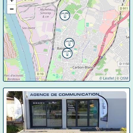
−
© Leaflet
|
©
OSM