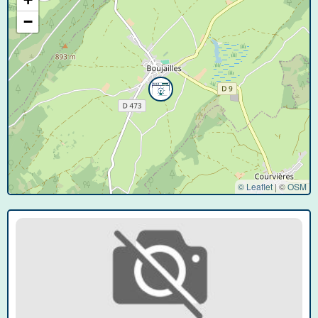
−
© Leaflet
|
©
OSM