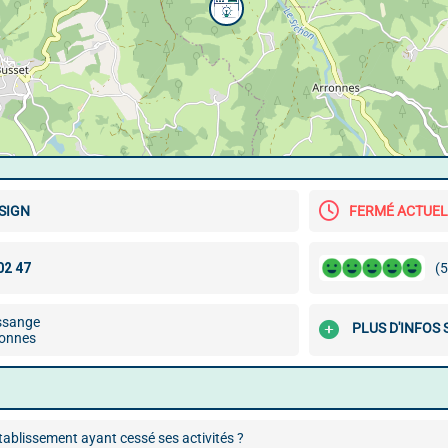
SIGN
FERMÉ ACTUE
(5
ossange
PLUS D'INFOS
ronnes
ablissement ayant cessé ses activités ?