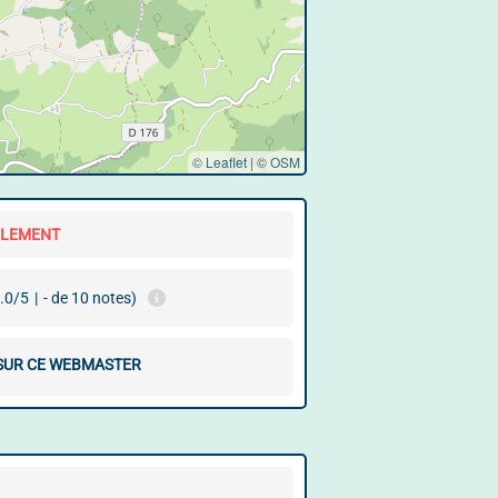
© Leaflet
|
©
OSM
LLEMENT
.0/5
|
- de 10 notes)
 SUR CE WEBMASTER