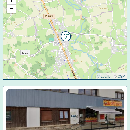
−
© Leaflet
|
©
OSM